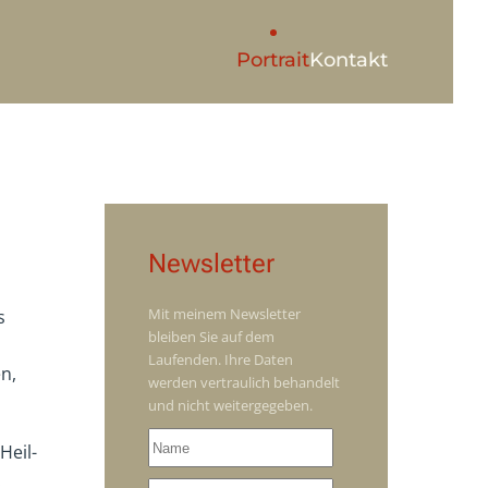
Portrait
Kontakt
Newsletter
Mit meinem Newsletter
s
bleiben Sie auf dem
Laufenden. Ihre Daten
n,
werden vertraulich behandelt
und nicht weitergegeben.
Heil-
.