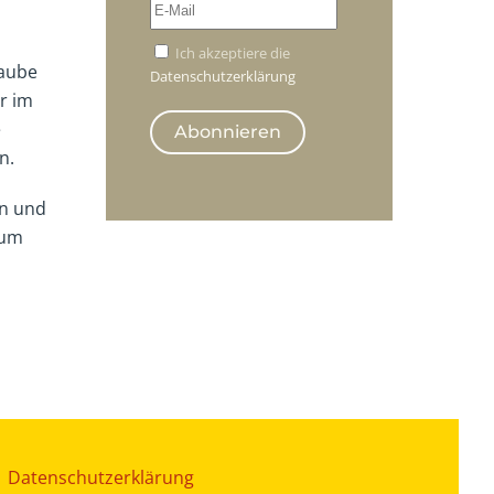
Ich akzeptiere die
laube
Datenschutzerklärung
ur im
e
Abonnieren
n.
en und
aum
|
Datenschutzerklärung